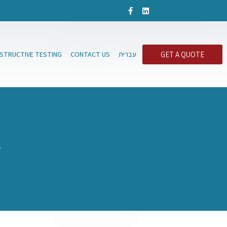
GET A QUOTE
עברית
CONTACT US
ESTRUCTIVE TESTING
א