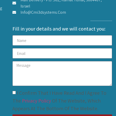
Israel
ng
Info@cmi3dsystems.com
Fill in your details and we will contact you:
I Confirm That I Have Read And I Agree To
The
Privacy Policy
Of The Website, Which
Appears At The Bottom Of The Website.