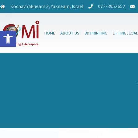
Kochav Yakneam 3, Yakneam, Israel
072-3952652
Open toolbar
HOME
ABOUT US
3D PRINTING
LIFTING, LOA