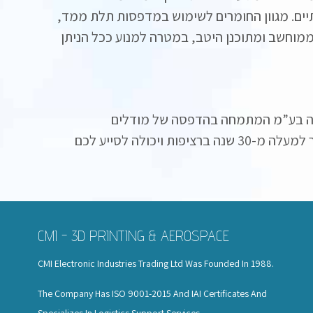
ליאמיד 12 המתאים במיוחד ליישומים תעשייתיים. מגוון החומרים לשימוש במדפסות תלת ממד,
ממוחשב ומתוכנן היטב, במטרה למנוע ככל הניתן
ניקה בע”מ המתמחה בהדפסה של מודלים
במדפסות תלת ממד משוכללות וחדישות. החברה פועלת בתחום ייבוא ותפעול מכונות תעשייתיות מתקדמות כבר למעלה מ-30 שנה ברציפות ויכולה לסייע לכם
CMI - 3D PRINTING & AEROSPACE
CMI Electronic Industries Trading Ltd Was Founded In 1988.
The Company Has ISO 9001-2015 And IAI Certificates And
Specializes In Logistics Support Services.