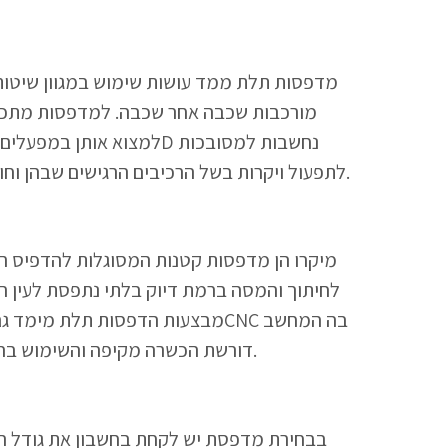
מדפסות תלת ממד עושות שימוש במגוון שיטות 
לתפעול ויקרות בשל הרכיבים הרגישים שבהן וחומר הגלם היקר שלעצמו. אומנם בשל התוצר המתקדם שאין לו תחליפים רבים בשוק, הן הפכו לכלי מבוקש והכרחי.
לחיתוך והמסה ברמת דיוק בלתי נתפסת לעין הב
שולט בתנועות כלי ההדפסה לדיוק מירבי. עבודה עם מדפסת תלת מימד ל CNC דורשת הכשרה מקיפה והשימוש בה נחשב למורכב אך יעיל במיוחד.
בבחירת מדפסת יש לקחת בחשבון את גודל הרכ