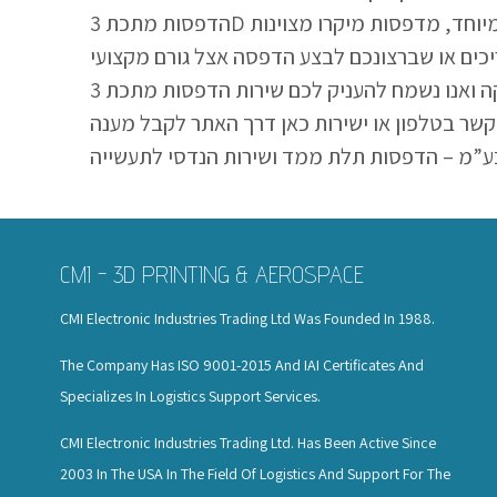
הדפסות מתכת 3D הן בחירה טובה לאלו המתכננים ליצור רכיבים מורכבים בדיוק גבוה כאשר המוצר המודפס צריך להיות חזק במיוחד, מדפסות מיקרו מצוינות
כים או שברצונכם לבצע הדפסה אצל גורם מקצועי
חיצוני, אתם יכולים לפנות לכ.מ.י סחר לתעשיות האלקטרוניקה ואנו נשמח להעניק לכם שירות הדפסות מתכת 3D ברמה הגבוהה ביותר בישראל ולתת לכם עצות
 קשר בטלפון או ישירות כאן דרך האתר לקבל מענה
CMI - 3D PRINTING & AEROSPACE
CMI Electronic Industries Trading Ltd Was Founded In 1988.
The Company Has ISO 9001-2015 And IAI Certificates And
Specializes In Logistics Support Services.
CMI Electronic Industries Trading Ltd. Has Been Active Since
2003 In The USA In The Field Of Logistics And Support For The