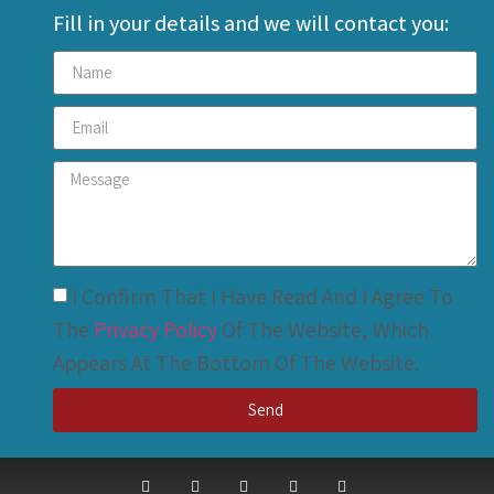
Fill in your details and we will contact you:
I Confirm That I Have Read And I Agree To
The
Privacy Policy
Of The Website, Which
Appears At The Bottom Of The Website.
Send