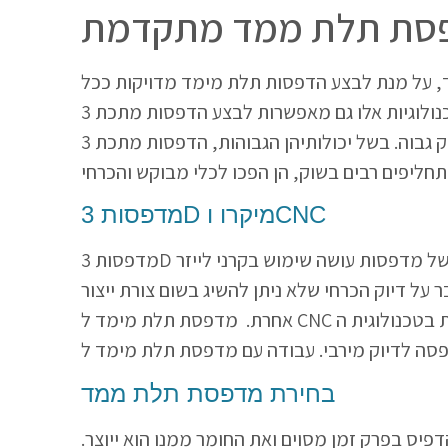
סת תלת ממד מתקדמת
ד, על מנת לבצע הדפסות תלת מימד מדויקות ככל
האפשר. טכנולוגיות אלו גם מאפשרות לבצע הדפסות מתכת 3D מורכבות שכבה אחר שכבה. למדפסות מתכת תלת ממד שימושיות רבה בתעשייה כאשר ניתן
למצוא אותן במפעלים של כלי רכב, מטוסים, פארמסוטיקה ועוד ליצירת רכיבים בדיוק גבוה. בשל יכולותיהן הגבוהות, הדפסות מתכת 3D נחשבות למסובכות
מדפסות 3D מיקרו וCNC
מדפסות 3D מיקרו הן מדפסות קטנות המסוגלות להדפיס רכיבים מיקרוסקופיים, כלומר באזור אלפית המילימטר. סוג זה של מדפסות עושה שימוש בקרני לייזר
ל דיוק הכרחי שלא ניתן להשיג בשום צורת ייצור
אחרת. מדפסת תלת מימד ל CNC מבצעות הדפסות תלת מימד גם הן מסוגלות לייצור רכיבים קטנים ומדויקים אך אלו עושות זאת בטכנולוגית הCNC בה המחשב
בחירת מדפסת תלת ממד
יס בפרק זמן מסוים ואת החומר ממנו הוא ייוצר.