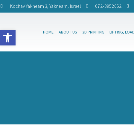
Kochav Yakneam 3, Yakneam, Israel
072-3952652
Open toolbar
HOME
ABOUT US
3D PRINTING
LIFTING, LOA