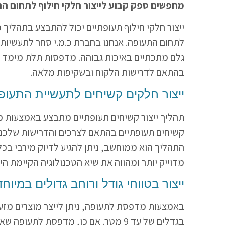
מחפשים ספק קבוע לייצור חלקי חילוף לתחום ה
ייצור חלקי חילוף תעופתיים יכול להתבצע בתהליך מו
לתחום התעופה. אנחנו בחברת כ.מ.י סחר לתעשיות
גלם מתכתיים באיכות גבוהה. מדפסות תלת מימד הע
בהתאם לדרישות הלקוח ובשקיפות מלאה.
ייצור חלקים קשיחים לתעשיית התעופ
תהליך ייצור קשיחים תעופתיים מתבצע באמצעות 
קשיחים תעופתיים בהתאם לצרכים והדרישות שלכם
התהליך הוא ממוחשב, ניתן להגיע לדיוק מירבי בכל
מדוייק יותר ומהווה את שיא הטכנולוגיה הקיימת היו
ייצור בטווחי גודל ורוחב גדולים במיוחד
באמצעות מדפסת לתעופה, ניתן לייצר מוצרים מזעריי
בגדלים של עד 9 מטר. אם כן, מדפסת לתעופה שאנחנו בחברת כ.מ.י סחר לתעשיות בע”מ משתמשים בה, היא הפתרון המושלם לאספקת הייצור הקבועה שלכם.