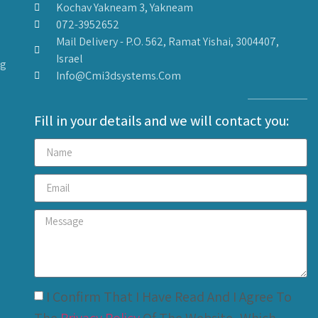
Kochav Yakneam 3, Yakneam
072-3952652
Mail Delivery - P.O. 562, Ramat Yishai, 3004407,
Israel
ng
Info@cmi3dsystems.com
Fill in your details and we will contact you:
I Confirm That I Have Read And I Agree To
The
Privacy Policy
Of The Website, Which