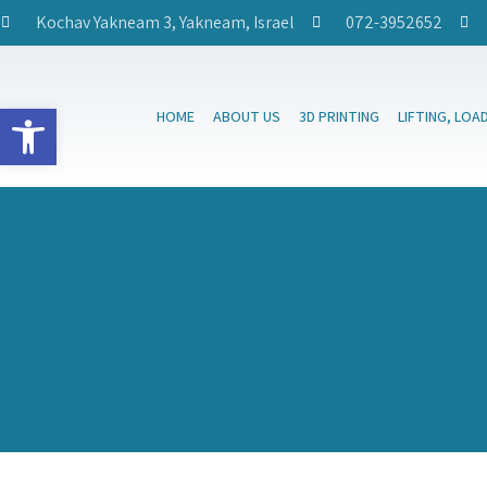
Kochav Yakneam 3, Yakneam, Israel
072-3952652
Open toolbar
HOME
ABOUT US
3D PRINTING
LIFTING, LOA